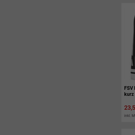
FSV 
kurz
Prei
23,
inkl. 