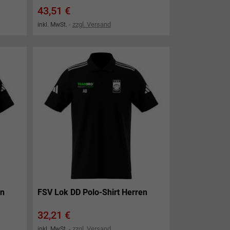
Preis
43,51 €
zzgl. Versand
inkl. MwSt.
en
FSV Lok DD Polo-Shirt Herren
Preis
32,21 €
zzgl. Versand
inkl. MwSt.