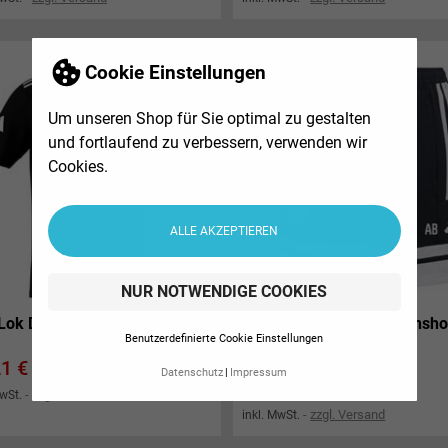
Cookie Einstellungen
Um unseren Shop für Sie optimal zu gestalten
und fortlaufend zu verbessern, verwenden wir
Cookies.
ALLE AKZEPTIEREN
NUR NOTWENDIGE COOKIES
Lok DD Polo-Shirt Kinder
FSV Lok DD Präsentationsh
Benutzerdefinierte Cookie Einstellungen
kurz Damen
s
21 €
Datenschutz
Impressum
Preis
27,51 €
zzgl. Versand
MwSt.
zzgl. Versand
inkl. MwSt.