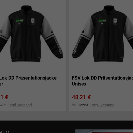
Lok DD Präsentationsjacke
FSV Lok DD Präsentationsja
er
Unisex
s
Preis
21 €
48,21 €
zzgl. Versand
zzgl. Versand
MwSt.
inkl. MwSt.
ONTO