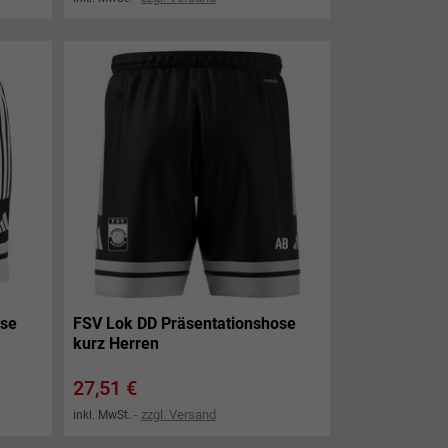
ose
FSV Lok DD Präsentationshose
kurz Herren
Preis
27,51 €
zzgl. Versand
inkl. MwSt.