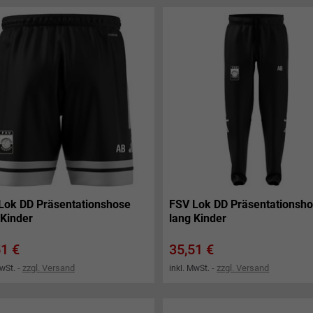
Lok DD Präsentationshose
FSV Lok DD Präsentationsh
 Kinder
lang Kinder
s
Preis
51 €
35,51 €
zzgl. Versand
zzgl. Versand
MwSt.
inkl. MwSt.