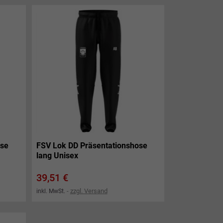
ose
FSV Lok DD Präsentationshose
lang Unisex
Preis
39,51 €
zzgl. Versand
inkl. MwSt.