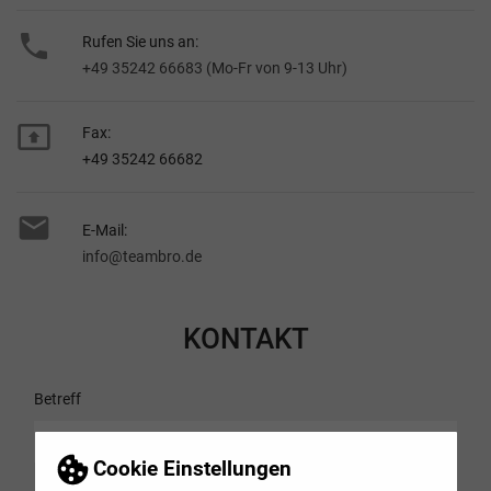

Rufen Sie uns an:
+49 35242 66683 (Mo-Fr von 9-13 Uhr)

Fax:
+49 35242 66682

E-Mail:
info@teambro.de
KONTAKT
Betreff
Cookie Einstellungen