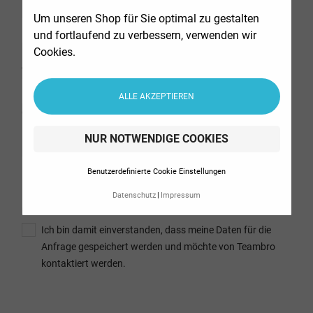
E-Mail
Um unseren Shop für Sie optimal zu gestalten
und fortlaufend zu verbessern, verwenden wir
Cookies.
Anhang
DATEI WÄHLEN
ALLE AKZEPTIEREN
optional
NUR NOTWENDIGE COOKIES
Nachricht
Benutzerdefinierte Cookie Einstellungen
Datenschutz
Impressum
Ich bin damit einverstanden, dass meine Daten für die
Anfrage gespeichert werden und möchte von Teambro
kontaktiert werden.