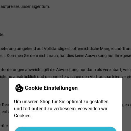
 Kaufpreises unser Eigentum.
te.
 Lieferung umgehend auf Vollständigkeit, offensichtliche Mängel und Tr
en. Kommen Sie dem nicht nach, hat dies keine Auswirkung auf Ihre ges
nforderungen abweicht, gilt die Abweichung nur dann als vereinbart, we
eichung ausdrücklich und gesondert zwischen den Vertragsparteien verei
Cookie Einstellungen
Um unseren Shop für Sie optimal zu gestalten
iese Rechtswahl nur, soweit hierdurch der durch zwingende Bestimmungen
und fortlaufend zu verbessern, verwenden wir
 entzogen wird (Günstigkeitsprinzip).
Cookies.
rücklich keine Anwendung.