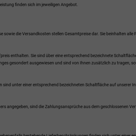
istung finden sich im jeweiligen Angebot.
e sowie die Versandkosten stellen Gesamtpreise dar. Sie beinhalten alle Pr
preis enthalten. Sie sind über eine entsprechend bezeichnete Schaltfläch
nges gesondert ausgewiesen und sind von Ihnen zusätzlich zu tragen, sow
en
sind unter einer entsprechend bezeichneten Schaltfläche auf unserer I
ders angegeben, sind die Zahlungsansprüche aus dem geschlossenen Vertr
egebenenfalls bestehende Lieferbeschränkungen finden sich unter einer e