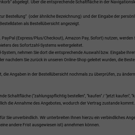
orb" abgelegt. Über die entsprechende Schaltfläche in der Navigationsl
zur Bestellung"
(oder ähnliche Bezeichnung)
und der Eingabe der persön
stelldaten als Bestellübersicht angezeigt.
B. PayPal (Express/Plus/Checkout), Amazon Pay, Sofort) nutzen, werden S
bieters des Sofortzahl-Systems weitergeleitet.
ahl-System, nehmen Sie dort die entsprechende Auswahl bzw. Eingabe Ihre
er nachdem Sie zurück in unseren Online-Shop geleitet wurden, die Bestel
t, die Angaben in der Bestellübersicht nochmals zu überprüfen, zu ändern
Schaltfläche ("zahlungspflichtig bestellen", "kaufen" / "jetzt kaufen", "kos
indlich die Annahme des Angebotes, wodurch der Vertrag zustande kommt.
ür Sie unverbindlich. Wir unterbreiten Ihnen hierzu ein verbindliches Ange
 keine andere Frist ausgewiesen ist) annehmen können.