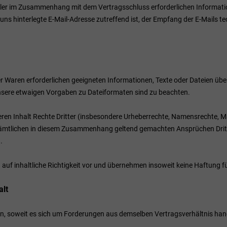
ler im Zusammenhang mit dem Vertragsschluss erforderlichen Informatione
 uns hinterlegte E-Mail-Adresse zutreffend ist, der Empfang der E-Mails t
g der Waren erforderlichen geeigneten Informationen, Texte oder Dateien üb
nsere etwaigen Vorgaben zu Dateiformaten sind zu beachten.
 deren Inhalt Rechte Dritter (insbesondere Urheberrechte, Namensrechte,
sämtlichen in diesem Zusammenhang geltend gemachten Ansprüchen Dritter 
.
uf inhaltliche Richtigkeit vor und übernehmen insoweit keine Haftung fü
alt
, soweit es sich um Forderungen aus demselben Vertragsverhältnis hand