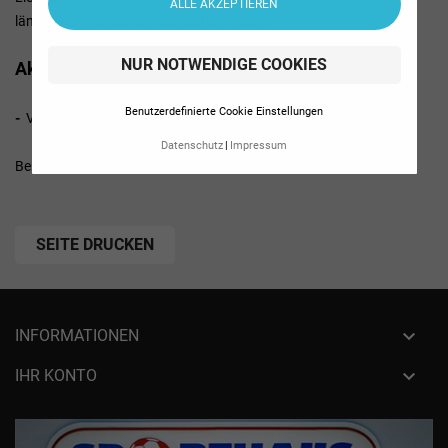
ALLE AKZEPTIEREN
längsten Lieferzeit den Sie bestellt haben.
NUR NOTWENDIGE COOKIES
Akzeptierte Zahlungsmöglichkeiten
Benutzerdefinierte Cookie Einstellungen
-
Vorkasse per Überweisung
Datenschutz
Impressum
Bei Fragen finden Sie unsere Kontaktdaten im Impressum.

INFORMATIONEN

IHR KONTO