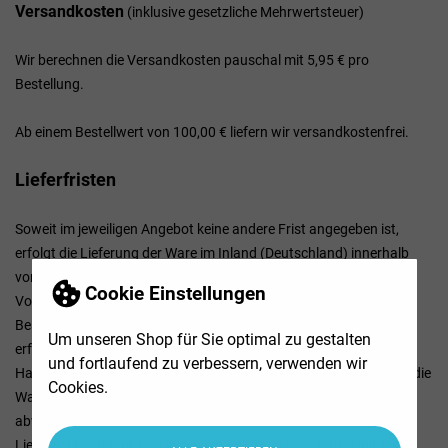
Versandkosten
(inklusive gesetzliche Mehrwertsteuer)
Wir berechnen die Versandkosten pauschal mit 5,95 € pro
Bestellung.
Ab einem Bestellwert von 100,00 € liefern wir versandkostenfrei.
Lieferfristen
Soweit im jeweiligen Angebot keine andere Frist angegeben ist,
erfolgt die Lieferung der Ware im Inland (Deutschland) innerhalb
von 10 - 20 Tagen
nach Vertragsschluss (bei vereinbarter
Cookie Einstellungen
Vorauszahlung nach dem Zeitpunkt Ihrer Zahlungsanweisung).
Beachten Sie, dass an Sonn- und Feiertagen keine Zustellung
Um unseren Shop für Sie optimal zu gestalten
erfolgt.
und fortlaufend zu verbessern, verwenden wir
Haben Sie Artikel mit unterschiedlichen Lieferzeiten bestellt, wird die
Cookies.
Ware in einer gemeinsamen Sendung versandt, sofern wir keine
abweichenden Vereinbarungen mit Ihnen getroffen haben.
Die
Lieferzeit bestimmt sich in diesem Fall nach dem Artikel mit der