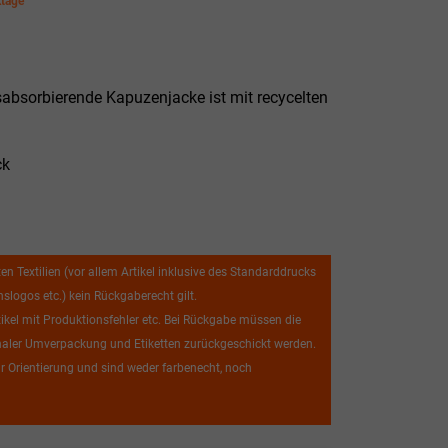
ktage
itsabsorbierende Kapuzenjacke ist mit recycelten
ck
ten Textilien (vor allem Artikel inklusive des Standarddrucks
logos etc.) kein Rückgaberecht gilt.
el mit Produktionsfehler etc. Bei Rückgabe müssen die
iginaler Umverpackung und Etiketten zurückgeschickt werden.
r Orientierung und sind weder farbenecht, noch