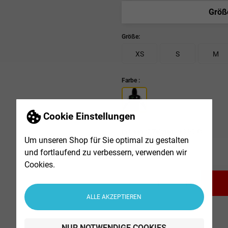
Größ
Größe:
XS
S
M
Farbe :
Cookie Einstellungen
Initialen (2 Zeichen)
(+3,50 €)
Um unseren Shop für Sie optimal zu gestalten
und fortlaufend zu verbessern, verwenden wir
Cookies.
-
+
ALLE AKZEPTIEREN
NUR NOTWENDIGE COOKIES