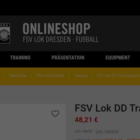
TRAINING
PRÄSENTATION
EQUIPMENT
Teamshop
FSV Lok Dresden
Training
FSV Lok DD Trainingshoo
FSV Lok DD Tr
48,21 €
inkl. MwSt.
zzgl. Versand