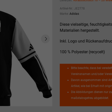
Lieferzeit:
voraussichtlich 10 – 20 Wer
Artikel-Nr.:
JE2778
Marke:
Adidas
Diese vielseitige, feuchtigke
Materialien hergestellt.
Inkl. Logo und Rückenaufdru
100 % Polyester (recycelt)
Bitte beachte, dass bei veredel
Vereinsnamen und/oder Vereins
Davon ausgenommen sind Artik
Artikel, wie bei Erhalt mit or
Die Abbildungen dienen nur zu
maßstabsgetreu abgebildet.