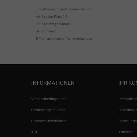
Eingetragener Handelsname: Adidas
Adi-Dassler Platz 1-2
91074 Herzogenaurach
Deutschland
E-Mail: anke.becker@anwr-group.com
INFORMATIONEN
IHR K
Versandbedingungen
Persönliche
Bezahlmöglichkeiten
Bestellung
Datenschutzerklärung
Rechnungsk
AGB
Adressen