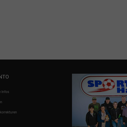
ONTO
 Infos
en
orrekturen