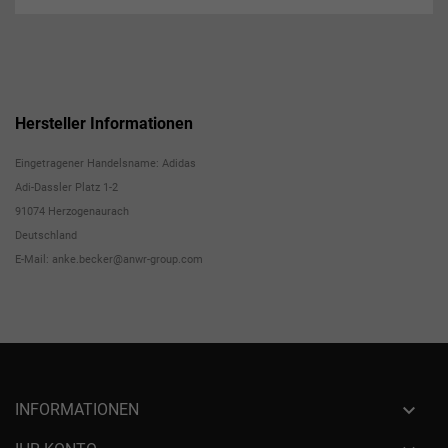
Hersteller Informationen
Eingetragener Handelsname: Adidas
Adi-Dassler Platz 1-2
91074 Herzogenaurach
Deutschland
E-Mail: anke.becker@anwr-group.com

INFORMATIONEN