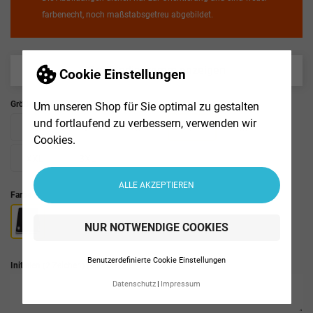
farbenecht, noch maßstabsgetreu abgebildet.
Größendiagramm anzeigen
Cookie Einstellungen
Größe:
Um unseren Shop für Sie optimal zu gestalten
und fortlaufend zu verbessern, verwenden wir
XS
S
M
L
XL
Cookies.
XXL
3XL
ALLE AKZEPTIEREN
Farbe :
NUR NOTWENDIGE COOKIES
Benutzerdefinierte Cookie Einstellungen
Initialen (2 Zeichen)
(+3,50 €)
Datenschutz
Impressum