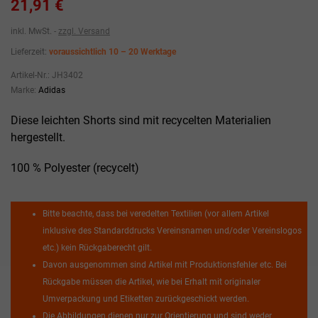
21,91 €
inkl. MwSt.
zzgl. Versand
Lieferzeit:
voraussichtlich 10 – 20 Werktage
Artikel-Nr.:
JH3402
Marke:
Adidas
Diese leichten Shorts sind mit recycelten Materialien
hergestellt.
100 % Polyester (recycelt)
Bitte beachte, dass bei veredelten Textilien (vor allem Artikel
inklusive des Standarddrucks Vereinsnamen und/oder Vereinslogos
etc.) kein Rückgaberecht gilt.
Davon ausgenommen sind Artikel mit Produktionsfehler etc. Bei
Rückgabe müssen die Artikel, wie bei Erhalt mit originaler
Umverpackung und Etiketten zurückgeschickt werden.
Die Abbildungen dienen nur zur Orientierung und sind weder