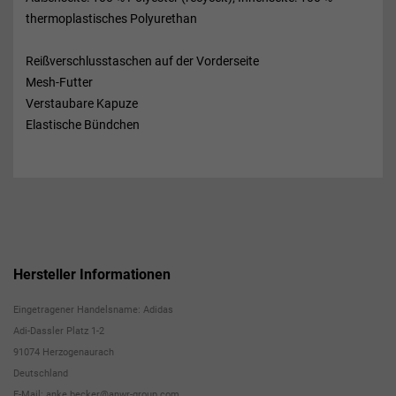
thermoplastisches Polyurethan
Reißverschlusstaschen auf der Vorderseite
Mesh-Futter
Verstaubare Kapuze
Elastische Bündchen
Hersteller Informationen
Eingetragener Handelsname: Adidas
Adi-Dassler Platz 1-2
91074 Herzogenaurach
Deutschland
E-Mail: anke.becker@anwr-group.com