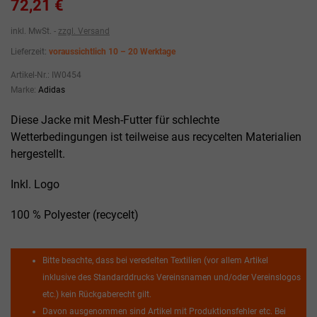
72,21 €
inkl. MwSt.
zzgl. Versand
Lieferzeit:
voraussichtlich 10 – 20 Werktage
Artikel-Nr.:
IW0454
Marke:
Adidas
Diese Jacke mit Mesh-Futter für schlechte
Wetterbedingungen ist teilweise aus recycelten Materialien
hergestellt.
Inkl. Logo
100 % Polyester (recycelt)
Bitte beachte, dass bei veredelten Textilien (vor allem Artikel
inklusive des Standarddrucks Vereinsnamen und/oder Vereinslogos
etc.) kein Rückgaberecht gilt.
Davon ausgenommen sind Artikel mit Produktionsfehler etc. Bei