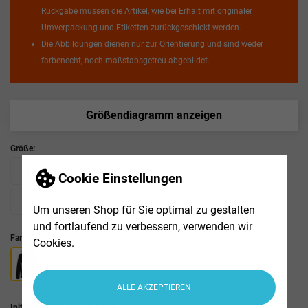
Rückgabe müssen die Artikel, wie bei Erhalt mit originaler
Umverpackung und Etiketten zurückgeschickt werden.
Die Abbildungen dienen nur zur Orientierung und sind weder
farbenecht, noch maßstabsgetreu abgebildet.
Größendiagramm anzeigen
Größe:
XXS
XS
S
M
L
Cookie Einstellungen
XL
XXL
Um unseren Shop für Sie optimal zu gestalten
und fortlaufend zu verbessern, verwenden wir
Farbe :
Cookies.
ALLE AKZEPTIEREN
Initialen (2 Zeichen)
(+3,50 €)