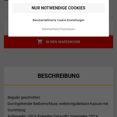
NUR NOTWENDIGE COOKIES
Benutzerdefinierte Cookie Einstellungen
-
+
Datenschutz
Impressum

IN DEN WARENKORB
BESCHREIBUNG
Regulär geschnitten
Durchgehender Reißverschluss; weitenregulierbare Kapuze mit
Gummizug
Außenseite: 100 % Polyester (recycelt); Innenseite: 100 %